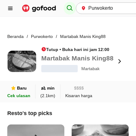
Beranda
/
Purwokerto
/
Martabak Manis King88
Tutup • Buka hari ini jam 12:00
Martabak Manis King88
Martabak
Baru
min
$
$
$
$
Cek ulasan
(
2.1
km)
Kisaran harga
Resto's top picks