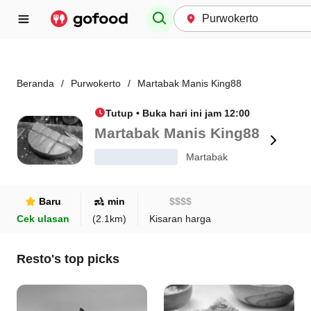
Beranda
/
Purwokerto
/
Martabak Manis King88
Tutup • Buka hari ini jam 12:00
Martabak Manis King88
Martabak
Baru
min
$
$
$
$
Cek ulasan
(
2.1
km)
Kisaran harga
Resto's top picks