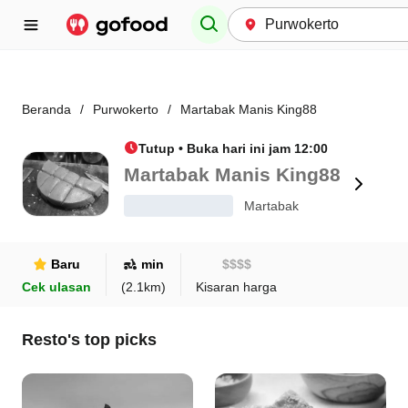
Beranda
/
Purwokerto
/
Martabak Manis King88
Tutup • Buka hari ini jam 12:00
Martabak Manis King88
Martabak
Baru
min
$
$
$
$
Cek ulasan
(
2.1
km)
Kisaran harga
Resto's top picks