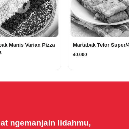
k Manis Varian Pizza
a
40.000
uat ngemanjain lidahmu,