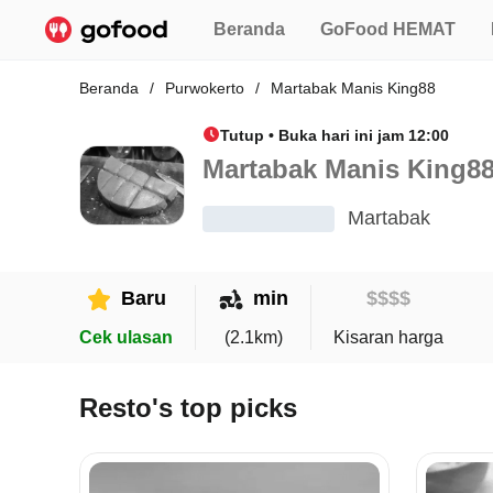
Beranda
GoFood HEMAT
Beranda
/
Purwokerto
/
Martabak Manis King88
Tutup • Buka hari ini jam 12:00
Martabak Manis King8
Martabak
Baru
min
$
$
$
$
Cek ulasan
(
2.1
km)
Kisaran harga
Resto's top picks