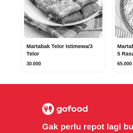
Martabak Telor Istimewa/3
Martaba
Telor
5 Ras
30.000
65.000
Gak perlu repot lagi b