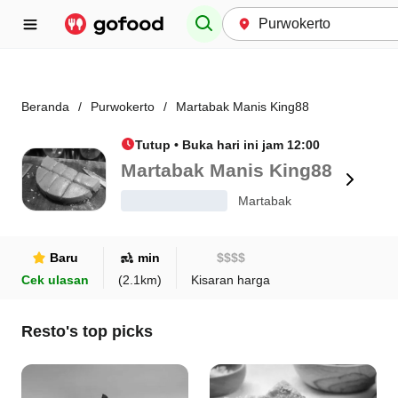
Beranda
/
Purwokerto
/
Martabak Manis King88
Tutup • Buka hari ini jam 12:00
Martabak Manis King88
Martabak
Baru
min
$
$
$
$
Cek ulasan
(
2.1
km)
Kisaran harga
Resto's top picks