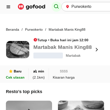
Beranda
/
Purwokerto
/
Martabak Manis King88
Tutup • Buka hari ini jam 12:00
Martabak Manis King88
Martabak
Baru
min
$
$
$
$
Cek ulasan
(
2.1
km)
Kisaran harga
Resto's top picks